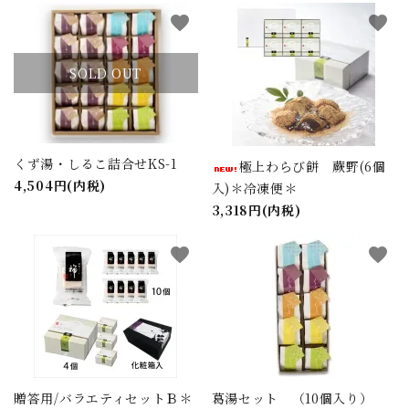
favorite
favorite
SOLD OUT
くず湯・しるこ詰合せKS-1
極上わらび餅 蕨野(6個
4,504円(内税)
入)＊冷凍便＊
3,318円(内税)
favorite
favorite
贈答用/バラエティセットＢ＊
葛湯セット （10個入り）