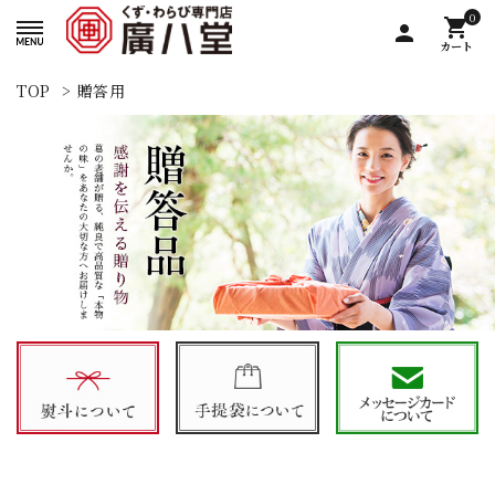
0
shopping_cart
person
カート
TOP
>
贈答用