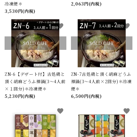
冷凍便＊
2,063円(内税)
3,530円(内税)
favorite
favorite
SOLD OUT
SOLD OUT
ZN-6【デザート付】古処鶏と
ZN-7古処鶏と頂く胡麻どうふ
頂く胡麻どうふ禅鍋(3～4人前
禅鍋(3～4人前×2回分)＊冷凍
×１回分)＊冷凍便＊
便＊
5,230円(内税)
6,500円(内税)
favorite
favorite