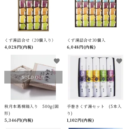
くず湯詰合せ（20個入り）
くず湯詰合せ30個入
4,028円(内税)
6,048円(内税)
favorite
favorite
SOLD OUT
秋月本葛桐箱入り 500g(固
手巻きくず湯セット (5本入
形)
り)
5,346円(内税)
1,102円(内税)