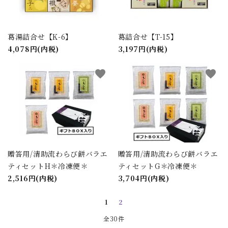
葛湯詰合せ【K-6】
葛詰合せ【T-15】
4,078円(内税)
3,197円(内税)
favorite
favorite
贈答用/清助流わらび餅バラエ
贈答用/清助流わらび餅バラエ
ティセットH＊冷凍便＊
ティセットG＊冷凍便＊
2,516円(内税)
3,704円(内税)
1
2
全30件