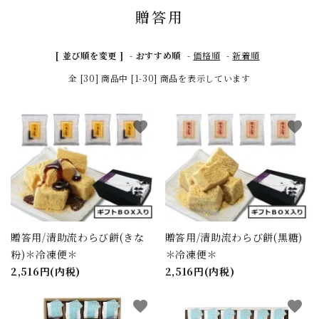
贈答用
[ 並び順を変更 ]
-
おすすめ順
-
価格順
-
新着順
全 [30] 商品中 [1-30] 商品を表示しています
favorite
favorite
贈答用/清助流わらび餅(きな
贈答用/清助流わらび餅(黒糖)
粉)＊冷凍便＊
＊冷凍便＊
2,516円(内税)
2,516円(内税)
favorite
favorite