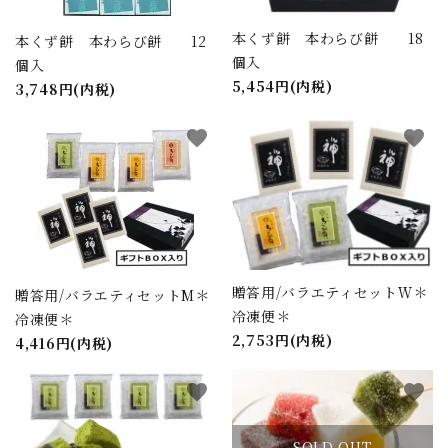
本くず餅 本わらび餅 18
本くず餅 本わらび餅 12
close
個入
個入
5,454円(内税)
3,748円(内税)
キーワード
favorite
favorite
カテゴリー
贈答用/バラエティセットＷ＊
贈答用/バラエティセットM＊
検索する
冷凍便＊
冷凍便＊
2,753円(内税)
4,416円(内税)
favorite
favorite
SOLD OUT