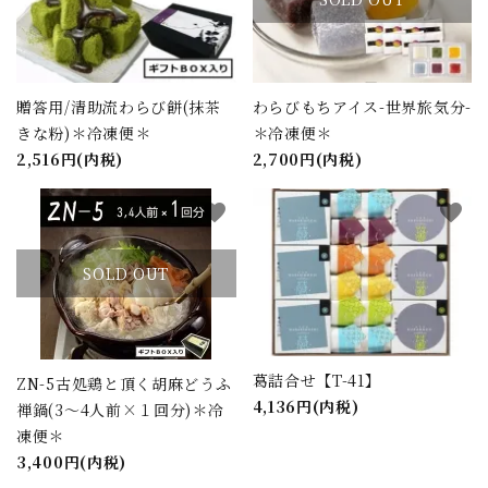
贈答用/清助流わらび餅(抹茶
わらびもちアイス-世界旅気分-
きな粉)＊冷凍便＊
＊冷凍便＊
2,516円(内税)
2,700円(内税)
favorite
favorite
SOLD OUT
葛詰合せ【T-41】
ZN-5古処鶏と頂く胡麻どうふ
4,136円(内税)
禅鍋(3～4人前×１回分)＊冷
凍便＊
3,400円(内税)