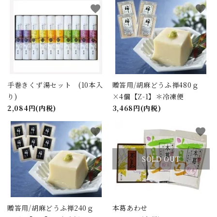
favorite
favorite
手巻きくず湯セット (10本入
贈答用/胡麻どうふ禅480ｇ
り)
×4個【Z-1】＊冷凍便
2,084円(内税)
3,468円(内税)
favorite
favorite
SOLD OUT
贈答用/胡麻どうふ禅240ｇ
本葛あわせ