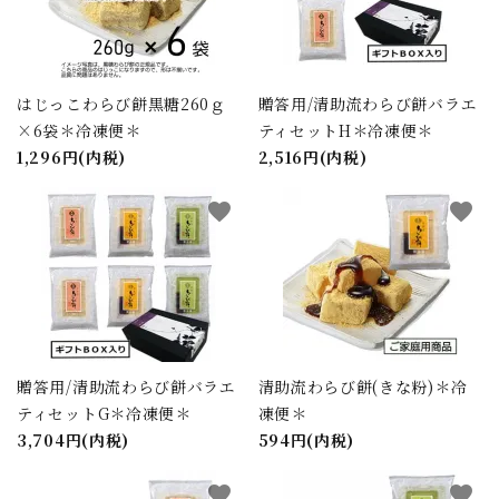
はじっこわらび餅黒糖260ｇ
贈答用/清助流わらび餅バラエ
×6袋＊冷凍便＊
ティセットH＊冷凍便＊
1,296円(内税)
2,516円(内税)
favorite
favorite
贈答用/清助流わらび餅バラエ
清助流わらび餅(きな粉)＊冷
ティセットG＊冷凍便＊
凍便＊
3,704円(内税)
594円(内税)
favorite
favorite