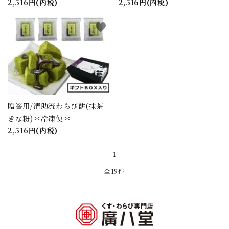
2,516円(内税)
2,516円(内税)
favorite
贈答用/清助流わらび餅(抹茶
きな粉)＊冷凍便＊
2,516円(内税)
1
全19件