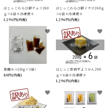
はじっこわらび餅チョコ260
はじっこわらび餅イチゴ260ｇ
ｇ×6袋＊冷凍便＊
×6袋＊冷凍便＊
キーワード
1,296円(内税)
1,296円(内税)
favorite
favorite
カテゴリー
SOLD OUT
検索する
黒糖みつ(10g×3袋）
はじっこ安納芋ようかん200
80円(内税)
ｇ×6袋＊冷凍便＊
1,296円(内税)
favorite
favorite