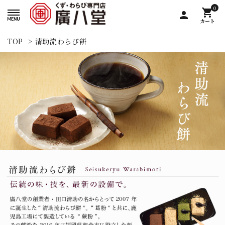
0
shopping_cart
person
カート
TOP
>
清助流わらび餅