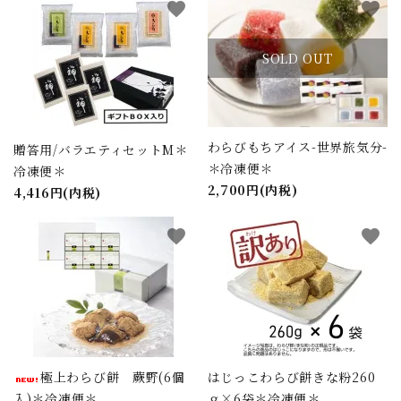
favorite
favorite
SOLD OUT
わらびもちアイス-世界旅気分-
贈答用/バラエティセットM＊
＊冷凍便＊
冷凍便＊
2,700円(内税)
4,416円(内税)
favorite
favorite
極上わらび餅 蕨野(6個
はじっこわらび餅きな粉260
入)＊冷凍便＊
ｇ×6袋＊冷凍便＊