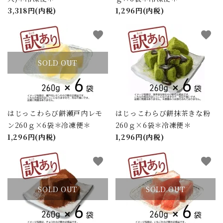
3,318円(内税)
1,296円(内税)
favorite
favorite
SOLD OUT
はじっこわらび餅瀬戸内レモ
はじっこわらび餅抹茶きな粉
ン260ｇ×6袋＊冷凍便＊
260ｇ×6袋＊冷凍便＊
1,296円(内税)
1,296円(内税)
favorite
favorite
SOLD OUT
SOLD OUT
close