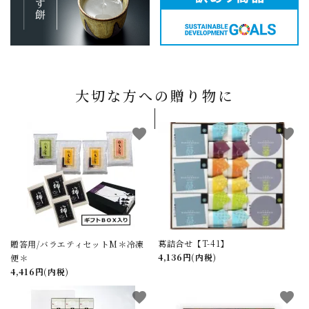
大切な方への贈り物に
favorite
favorite
葛詰合せ【T-41】
贈答用/バラエティセットM＊冷凍
4,136円(内税)
便＊
4,416円(内税)
favorite
favorite