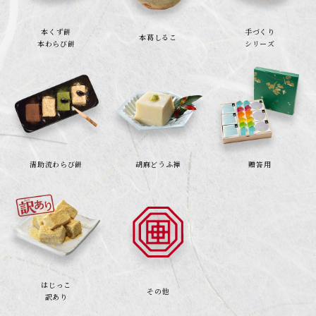
本くず餅
手づくり
本葛しるこ
本わらび餅
シリーズ
清助流わらび餅
胡麻どうふ禅
贈答用
はじっこ
その他
訳あり