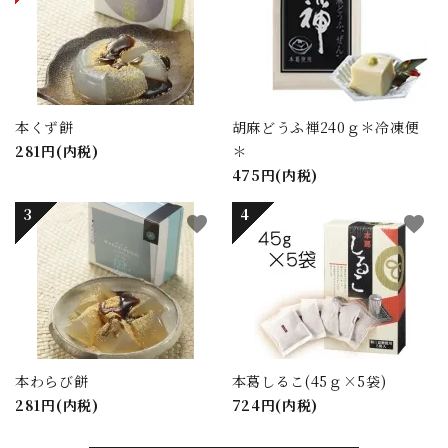
本くず餅
胡麻どうふ禅240ｇ＊冷凍便
281円(内税)
＊
475円(内税)
favorite
favorite
本わらび餅
本葛しるこ(45ｇ×5袋)
281円(内税)
724円(内税)