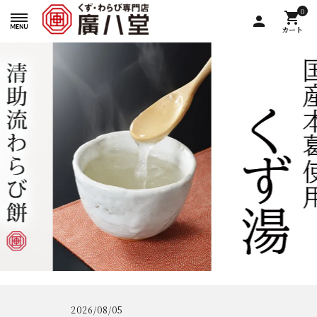
0
shopping_cart
person
カート
2026/08/05