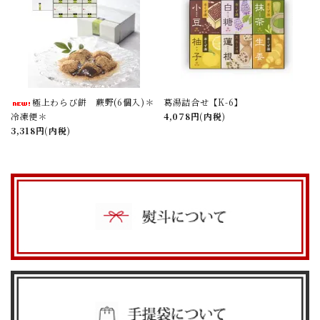
極上わらび餅 蕨野(6個入)＊
葛湯詰合せ【K-6】
冷凍便＊
4,078円(内税)
3,318円(内税)