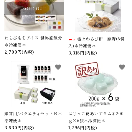
SOLD OUT
わらびもちアイス-世界旅気分-
極上わらび餅 蕨野(6個
＊冷凍便＊
入)＊冷凍便＊
2,700円(内税)
3,318円(内税)
favorite
favorite
close
贈答用/バラエティセットＢ＊
はじっこ葛あいすラムネ200
冷凍便＊
ｇ×6袋＊冷凍便＊
キーワード
3,530円(内税)
1,296円(内税)