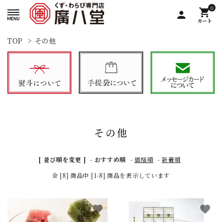
0
shopping_cart
person
カート
TOP
>
その他
その他
[ 並び順を変更 ]
-
おすすめ順
-
価格順
-
新着順
全 [8] 商品中 [1-8] 商品を表示しています
favorite
favorite