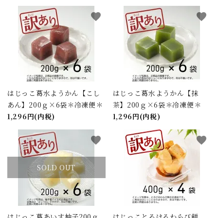
favorite
favorite
カテゴリー
検索する
はじっこ葛水ようかん【こし
はじっこ葛水ようかん【抹
あん】200ｇ×6袋＊冷凍便＊
茶】200ｇ×6袋＊冷凍便＊
1,296円(内税)
1,296円(内税)
favorite
favorite
SOLD OUT
はじっこ葛あいす柚子200ｇ
はじっことろけるわらび餅