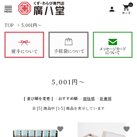
0
shopping_cart
person
カート
TOP
>
5,001円～
5,001円～
[ 並び順を変更 ]
-
おすすめ順
-
価格順
-
新着順
全 [5] 商品中 [1-5] 商品を表示しています
favorite
favorite