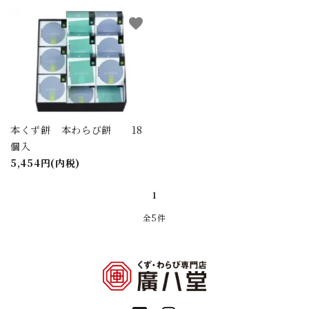
検索する
favorite
本くず餅 本わらび餅 18
個入
5,454円(内税)
1
全5件