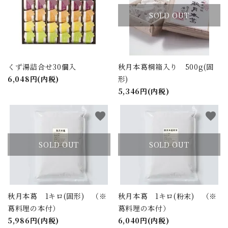
SOLD OUT
くず湯詰合せ30個入
秋月本葛桐箱入り 500g(固
6,048円(内税)
形)
5,346円(内税)
close
favorite
favorite
キーワード
SOLD OUT
SOLD OUT
カテゴリー
秋月本葛 1キロ(固形) （※
秋月本葛 1キロ(粉末) （※
葛料理の本付）
葛料理の本付）
5,986円(内税)
6,040円(内税)