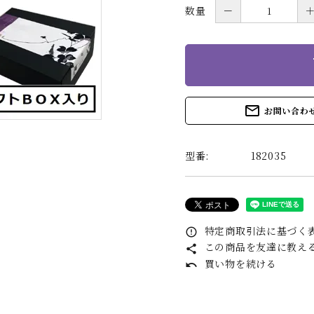
数量
－
s
mail_outline
お問い合わ
型番:
182035
特定商取引法に基づく表
error_outline
この商品を友達に教え
share
買い物を続ける
undo