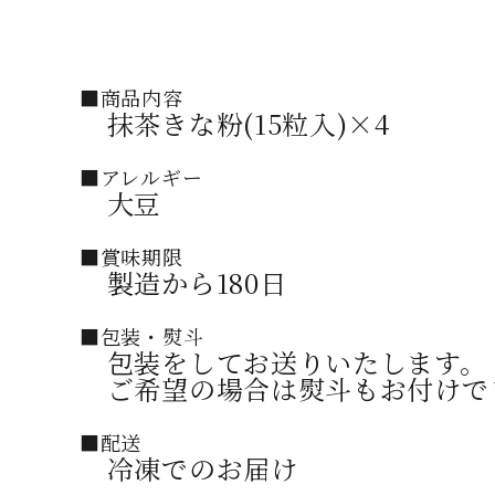
■商品内容
抹茶きな粉(15粒入)×4
■アレルギー
大豆
■賞味期限
製造から180日
■包装・熨斗
包装をしてお送りいたします。
ご希望の場合は熨斗もお付けで
■配送
冷凍でのお届け