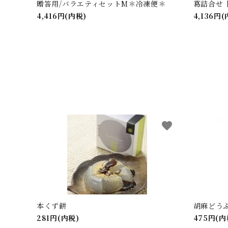
贈答用/バラエティセットM＊冷凍便＊
葛詰合せ【
4,416円(内税)
4,136円
favorite
本くず餅
胡麻どうふ
281円(内税)
475円(内