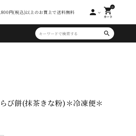
0
shopping_cart
person
0,800円(税込)以上のお買上で送料無料
カート
search
らび餅(抹茶きな粉)＊冷凍便＊