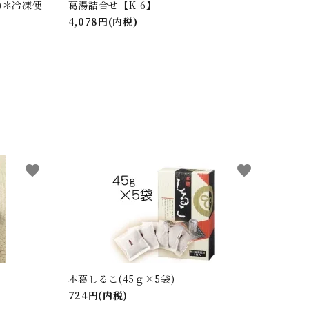
)＊冷凍便
葛湯詰合せ【K-6】
4,078円(内税)
favorite
favorite
本葛しるこ(45ｇ×5袋)
724円(内税)