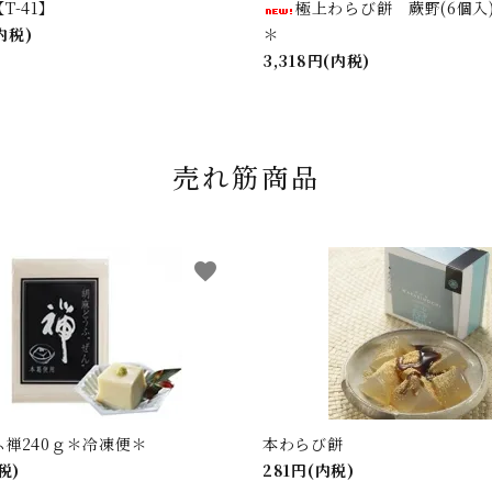
T-41】
極上わらび餅 蕨野(6個入
(内税)
＊
3,318円(内税)
売れ筋商品
favorite
禅240ｇ＊冷凍便＊
本わらび餅
税)
281円(内税)