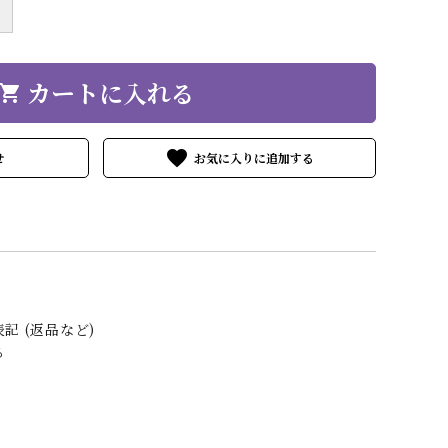
＋
カートに入れる
hopping_cart
favorite
せ
記 (返品など)
る