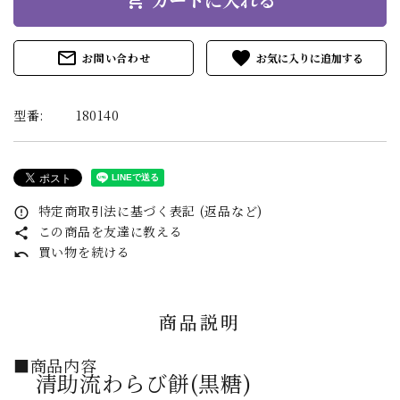
mail_outline
favorite
お問い合わせ
型番:
180140
特定商取引法に基づく表記 (返品など)
error_outline
この商品を友達に教える
share
買い物を続ける
undo
商品説明
■商品内容
清助流わらび餅(黒糖)