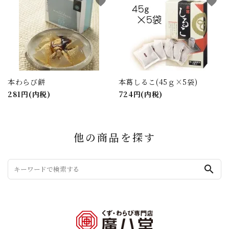
favorite
favorite
本わらび餅
本葛しるこ(45ｇ×5袋)
281円(内税)
724円(内税)
他の商品を探す
search