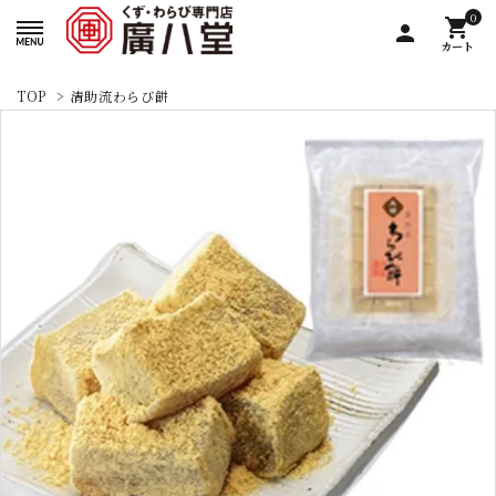
0
shopping_cart
person
カート
TOP
>
清助流わらび餅