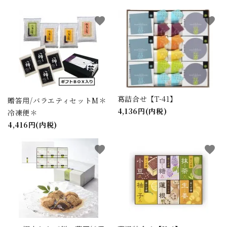
favorite
favorite
葛詰合せ【T-41】
贈答用/バラエティセットM＊
4,136円(内税)
冷凍便＊
4,416円(内税)
favorite
favorite