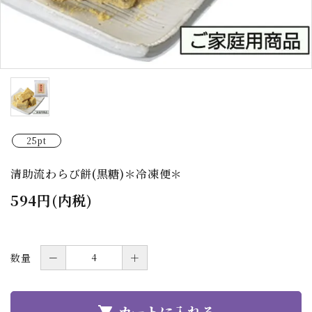
25pt
清助流わらび餅(黒糖)＊冷凍便＊
594円(内税)
数量
－
＋
カートに入れる
shopping_cart