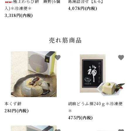
極上わらび餅 蕨野(6個
葛湯詰合せ【K-6】
入)＊冷凍便＊
4,078円(内税)
3,318円(内税)
売れ筋商品
favorite
favorite
本くず餅
胡麻どうふ禅240ｇ＊冷凍便
281円(内税)
＊
475円(内税)