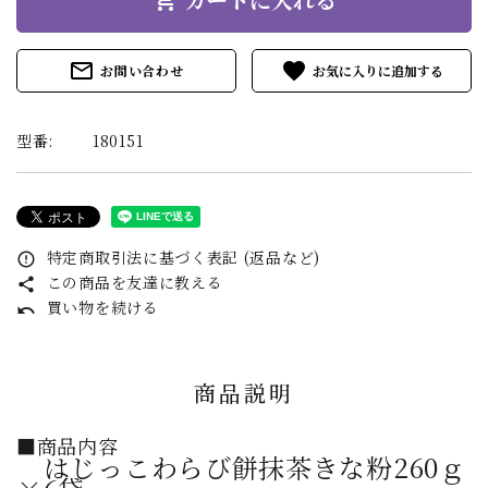
mail_outline
favorite
お問い合わせ
型番:
180151
特定商取引法に基づく表記 (返品など)
error_outline
この商品を友達に教える
share
買い物を続ける
undo
商品説明
■商品内容
はじっこわらび餅抹茶きな粉260ｇ