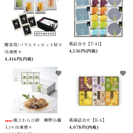
葛詰合せ【T-41】
贈答用/バラエティセットM＊
4,136円(内税)
冷凍便＊
4,416円(内税)
favorite
favorite
極上わらび餅 蕨野(6個
葛湯詰合せ【K-6】
入)＊冷凍便＊
4,078円(内税)