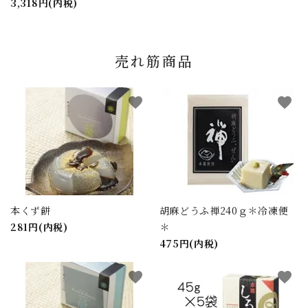
3,318円(内税)
売れ筋商品
favorite
favorite
本くず餅
胡麻どうふ禅240ｇ＊冷凍便
281円(内税)
＊
475円(内税)
favorite
favorite