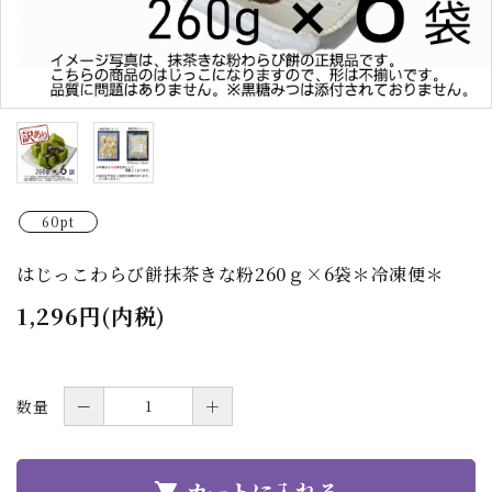
60pt
はじっこわらび餅抹茶きな粉260ｇ×6袋＊冷凍便＊
1,296円(内税)
数量
－
＋
カートに入れる
shopping_cart