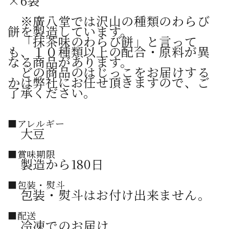
×6袋
※廣八堂では沢山の種類のわらび
餅を製造しています。
「抹茶味のわらび餅」と言って
も、１０種類以上の配合・原料が異
なる商品があります。
どの商品のはじっこをお届けする
かは弊社にお任せ頂きますので、ご
了承ください。
■アレルギー
大豆
■賞味期限
製造から180日
■包装・熨斗
包装・熨斗はお付け出来ません。
■配送
冷凍でのお届け