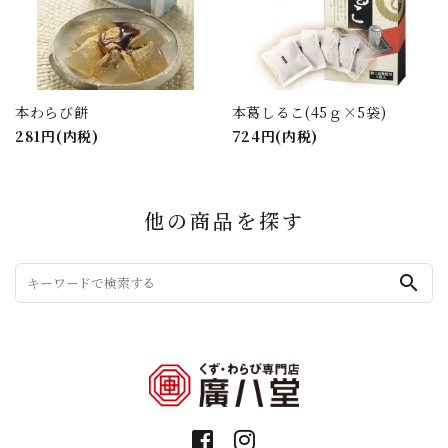
本わらび餅
本葛しるこ(45ｇ×5袋)
281円(内税)
724円(内税)
他の商品を探す
search