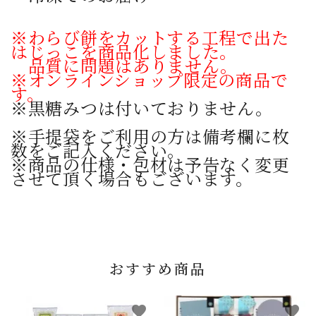
※わらび餅をカットする工程で出た
はじっこを商品化しました。
品質に問題はありません。
※オンラインショップ限定の商品で
す。
※黒糖みつは付いておりません。
※手提袋をご利用の方は備考欄に枚
数をご記入ください。
※商品の仕様・包材は予告なく変更
させて頂く場合もございます。
おすすめ商品
favorite
favorite