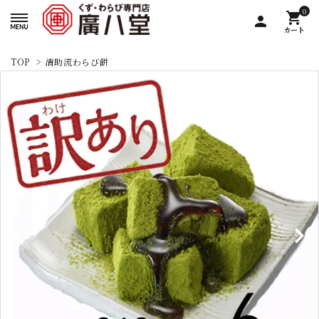
0
shopping_cart
person
カート
TOP
>
清助流わらび餅