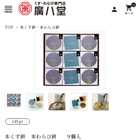
0
shopping_cart
person
カート
TOP
>
本くず餅・本わらび餅
145pt
本くず餅 本わらび餅 9個入