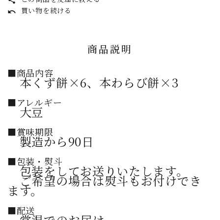
share
買い物を続ける
undo
商品説明
■商品内容
本くず餅×6、本わらび餅×3
■アレルギー
大豆
■賞味期限
製造から90日
■包装・熨斗
包装をしてお送りいたします。
ご希望の場合は熨斗もお付けでき
ます。
■配送
常温でのお届け