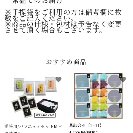
※手提袋をご利用の方は備考欄に枚
数をご記入ください。
※商品の仕様・包材は予告なく変更
させて頂く場合もございます。
おすすめ商品
favorite
favorite
葛詰合せ【T-41】
贈答用/バラエティセットM＊
4,136円(内税)