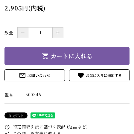
2,905円(内税)
数量
－
＋
カートに入れる
shopping_cart
mail_outline
favorite
お問い合わせ
型番:
500345
特定商取引法に基づく表記 (返品など)
error_outline
この商品を友達に教える