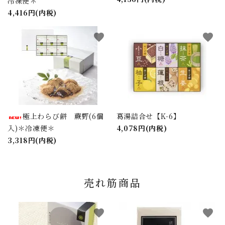
冷凍便＊
4,416円(内税)
favorite
favorite
極上わらび餅 蕨野(6個
葛湯詰合せ【K-6】
入)＊冷凍便＊
4,078円(内税)
3,318円(内税)
売れ筋商品
favorite
favorite