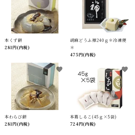
本くず餅
胡麻どうふ禅240ｇ＊冷凍便
281円(内税)
＊
475円(内税)
favorite
favorite
本わらび餅
本葛しるこ(45ｇ×5袋)
281円(内税)
724円(内税)