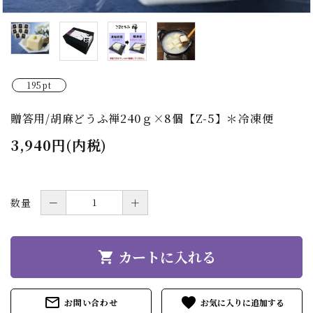
195pt
贈答用/胡麻どうふ禅240ｇ×8個【Z-5】＊冷凍便
3,940円(内税)
数量
－
＋
カートに入れる
shopping_cart
mail_outline
favorite
お問い合わせ