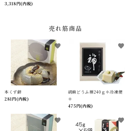
3,318円(内税)
売れ筋商品
favorite
favorite
本くず餅
胡麻どうふ禅240ｇ＊冷凍便
281円(内税)
＊
475円(内税)
favorite
favorite