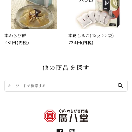
本わらび餅
本葛しるこ(45ｇ×5袋)
281円(内税)
724円(内税)
他の商品を探す
search