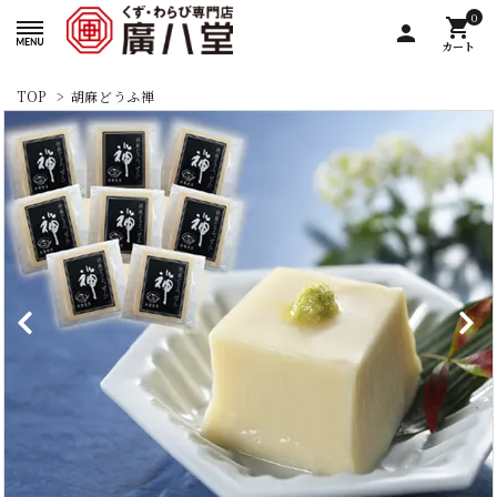
0
shopping_cart
person
カート
TOP
>
胡麻どうふ禅