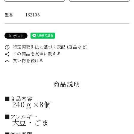
型番:
182106
特定商取引法に基づく表記 (返品など)
error_outline
この商品を友達に教える
share
買い物を続ける
undo
商品説明
■商品内容
240ｇ×8個
■アレルギー
大豆・ごま