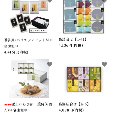
favorite
favorite
葛詰合せ【T-41】
贈答用/バラエティセットM＊
4,136円(内税)
冷凍便＊
4,416円(内税)
favorite
favorite
極上わらび餅 蕨野(6個
葛湯詰合せ【K-6】
入)＊冷凍便＊
4,078円(内税)