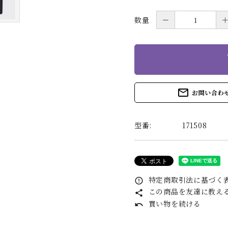
数量
－
s
mail_outline
お問い合わ
型番:
171508
特定商取引法に基づく表
error_outline
この商品を友達に教え
share
買い物を続ける
undo