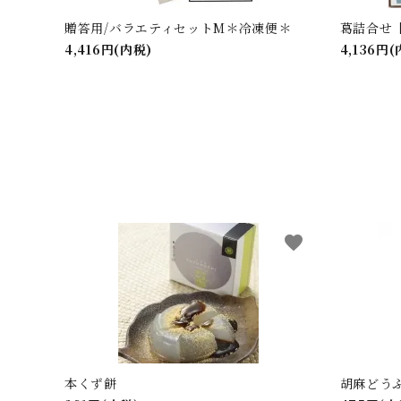
贈答用/バラエティセットM＊冷凍便＊
葛詰合せ【
4,416円(内税)
4,136円
favorite
本くず餅
胡麻どうふ