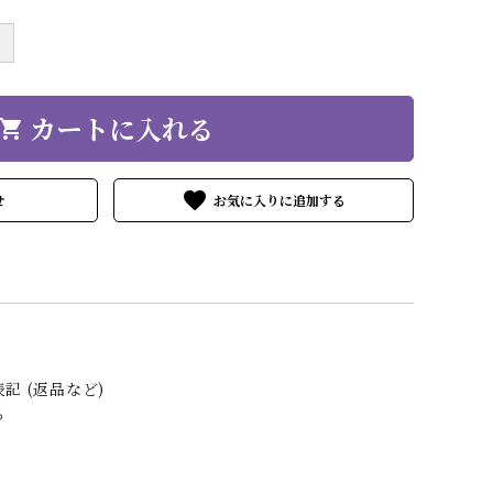
＋
カートに入れる
hopping_cart
favorite
せ
記 (返品など)
る