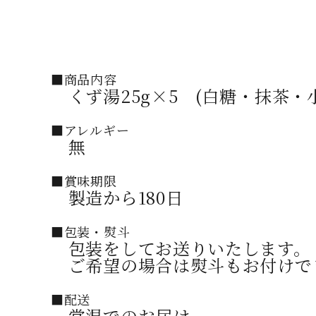
■商品内容
くず湯25g×5 (白糖・抹茶・
■アレルギー
無
■賞味期限
製造から180日
■包装・熨斗
包装をしてお送りいたします。
ご希望の場合は熨斗もお付けで
■配送
常温でのお届け