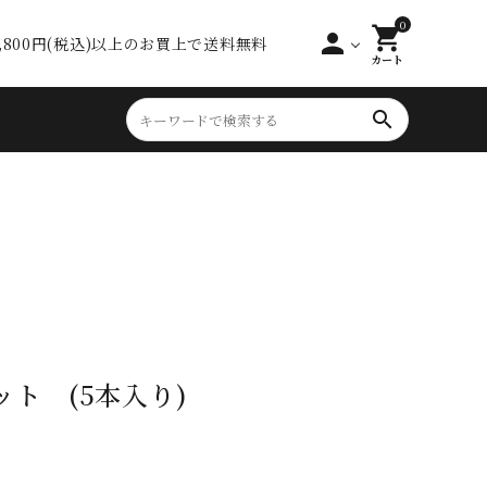
0
shopping_cart
person
0,800円(税込)以上のお買上で送料無料
カート
search
ト (5本入り)