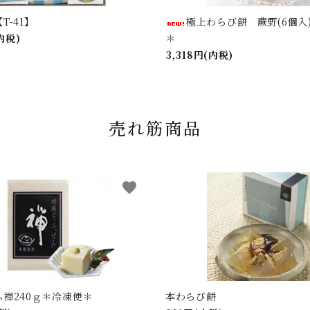
T-41】
極上わらび餅 蕨野(6個入
(内税)
＊
3,318円(内税)
売れ筋商品
favorite
禅240ｇ＊冷凍便＊
本わらび餅