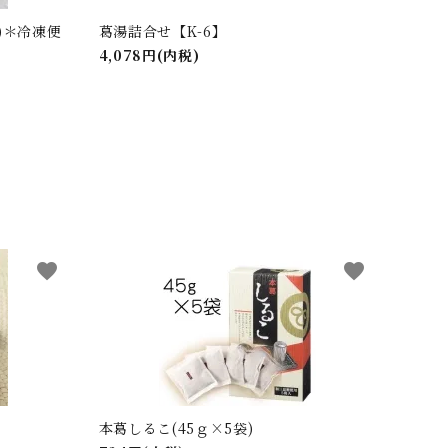
)＊冷凍便
葛湯詰合せ【K-6】
4,078円(内税)
favorite
favorite
本葛しるこ(45ｇ×5袋)