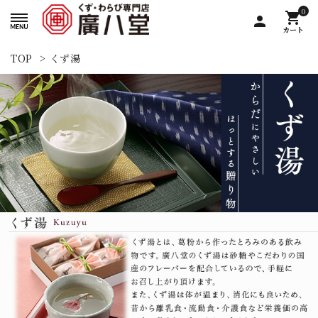
0
shopping_cart
person
カート
TOP
>
くず湯