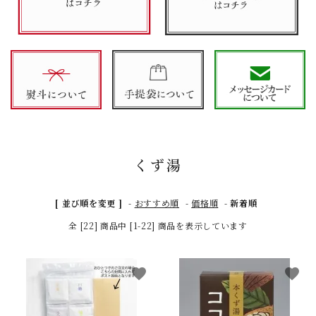
くず湯
[ 並び順を変更 ]
-
おすすめ順
-
価格順
-
新着順
全 [22] 商品中 [1-22] 商品を表示しています
favorite
favorite