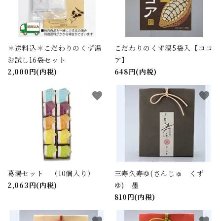
close
＊送料込＊こだわりのくず湯
こだわりのくず湯5袋入【ココ
お試し16袋セット
ア】
2,000円(内税)
648円(内税)
キーワード
favorite
favorite
カテゴリー
検索する
葛湯セット （10個入り）
三寿久寿ゆ(さんじゅ くず
2,063円(内税)
ゆ) 墨
810円(内税)