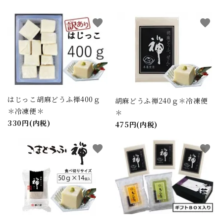
favorite
favorite
はじっこ胡麻どうふ禅400ｇ
胡麻どうふ禅240ｇ＊冷凍便
＊冷凍便＊
＊
330円(内税)
475円(内税)
favorite
favorite
close