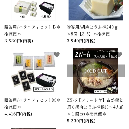
贈答用/バラエティセットＢ＊
贈答用/胡麻どうふ禅240ｇ
冷凍便＊
×8個【Z-5】＊冷凍便
3,530円(内税)
3,940円(内税)
favorite
favorite
SOLD OUT
贈答用/バラエティセットM＊
ZN-6【デザート付】古処鶏と
冷凍便＊
頂く胡麻どうふ禅鍋(3～4人前
4,416円(内税)
×１回分)＊冷凍便＊
5,230円(内税)