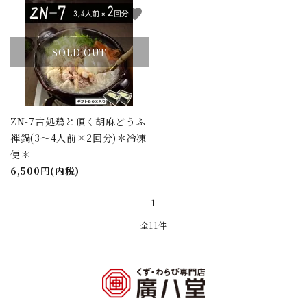
favorite
SOLD OUT
ZN-7古処鶏と頂く胡麻どうふ
禅鍋(3～4人前×2回分)＊冷凍
便＊
6,500円(内税)
1
全11件