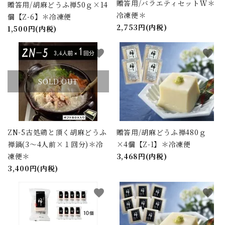
贈答用/バラエティセットＷ＊
贈答用/胡麻どうふ禅50ｇ×14
冷凍便＊
個【Z-6】＊冷凍便
2,753円(内税)
1,500円(内税)
キーワード
favorite
favorite
カテゴリー
SOLD OUT
検索する
ZN-5古処鶏と頂く胡麻どうふ
贈答用/胡麻どうふ禅480ｇ
禅鍋(3～4人前×１回分)＊冷
×4個【Z-1】＊冷凍便
凍便＊
3,468円(内税)
3,400円(内税)
favorite
favorite