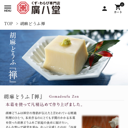
0
shopping_cart
person
カート
TOP
>
胡麻どうふ禅