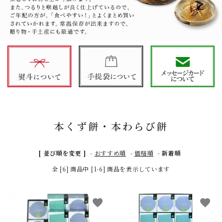
本くず餅・本わらび餅
[ 並び順を変更 ]
-
おすすめ順
-
価格順
-
新着順
全 [6] 商品中 [1-6] 商品を表示しています
favorite
favorite
close