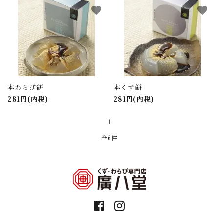
favorite
favorite
本わらび餅
本くず餅
281円(内税)
281円(内税)
1
全6件