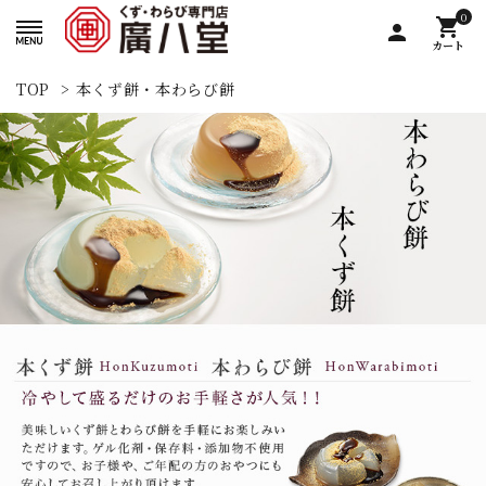
0
shopping_cart
person
カート
TOP
>
本くず餅・本わらび餅