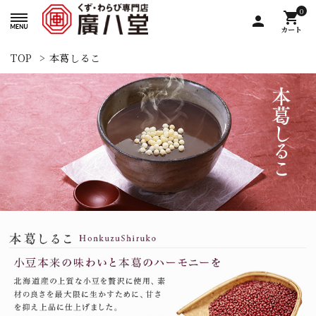
0
shopping_cart
person
カート
TOP
>
本葛しるこ