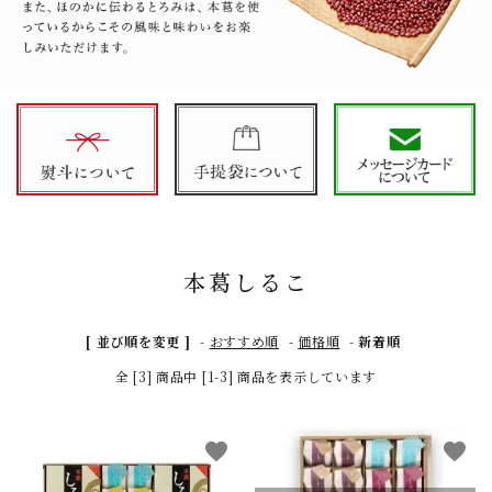
本葛しるこ
close
[ 並び順を変更 ]
-
おすすめ順
-
価格順
-
新着順
全 [3] 商品中 [1-3] 商品を表示しています
キーワード
favorite
favorite
カテゴリー