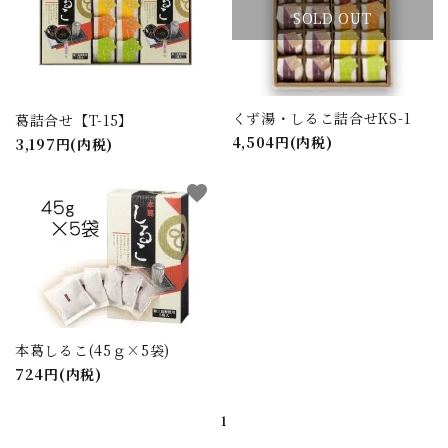
SOLD OUT
検索する
くず湯・しるこ詰合せKS-1
葛詰合せ【T-15】
4,504円(内税)
3,197円(内税)
favorite
本葛しるこ(45ｇ×5袋)
724円(内税)
1