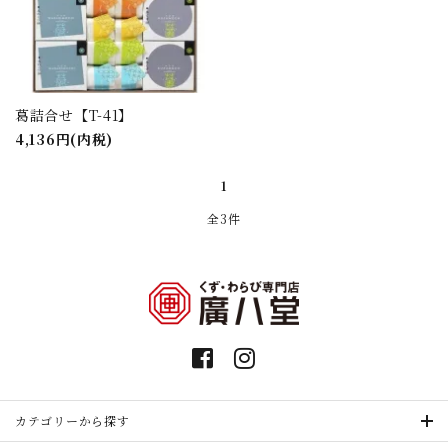
葛詰合せ【T-41】
4,136円(内税)
1
全3件
カテゴリーから探す