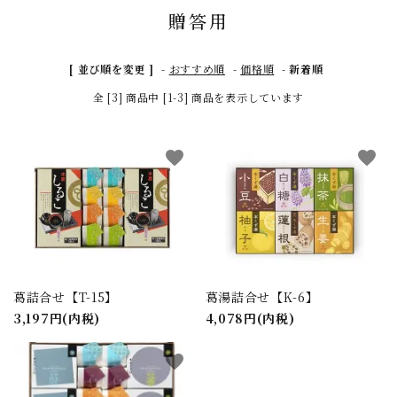
贈答用
[ 並び順を変更 ]
-
おすすめ順
-
価格順
-
新着順
全 [3] 商品中 [1-3] 商品を表示しています
close
favorite
favorite
キーワード
カテゴリー
葛詰合せ【T-15】
葛湯詰合せ【K-6】
3,197円(内税)
4,078円(内税)
favorite
検索する