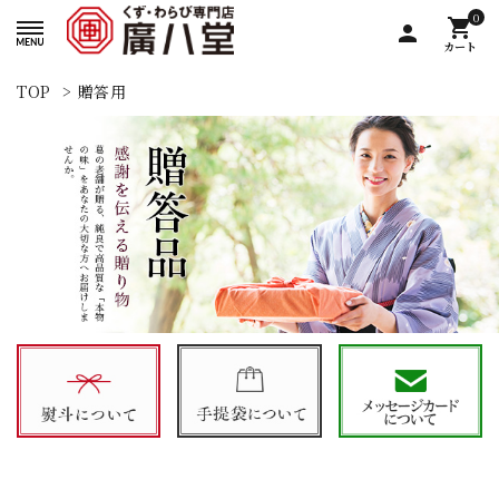
0
shopping_cart
person
カート
TOP
>
贈答用