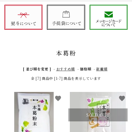
本葛粉
[ 並び順を変更 ]
-
おすすめ順
-
価格順
-
新着順
全 [7] 商品中 [1-7] 商品を表示しています
close
favorite
favorite
キーワード
SOLD OUT
カテゴリー