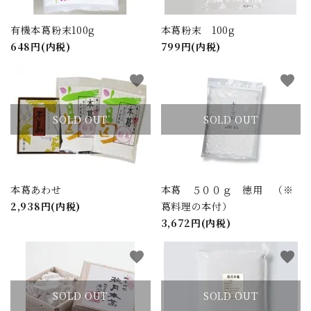
有機本葛粉末100g
本葛粉末 100g
648円(内税)
799円(内税)
検索する
favorite
favorite
SOLD OUT
SOLD OUT
本葛あわせ
本葛 ５００ｇ 徳用 （※
2,938円(内税)
葛料理の本付）
3,672円(内税)
favorite
favorite
SOLD OUT
SOLD OUT