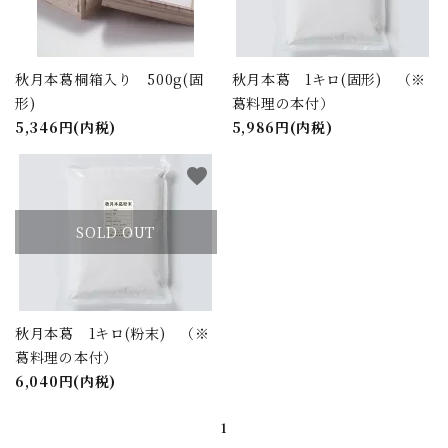
秋月本葛桐箱入り 500g(固
秋月本葛 1キロ(固形) （※
形)
葛料理の本付）
5,346円(内税)
5,986円(内税)
favorite
SOLD OUT
秋月本葛 1キロ(粉末) （※
葛料理の本付）
6,040円(内税)
1