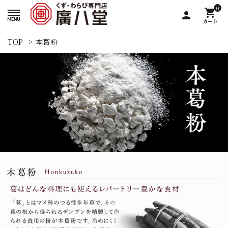
0
shopping_cart
person
カート
TOP
>
本葛粉